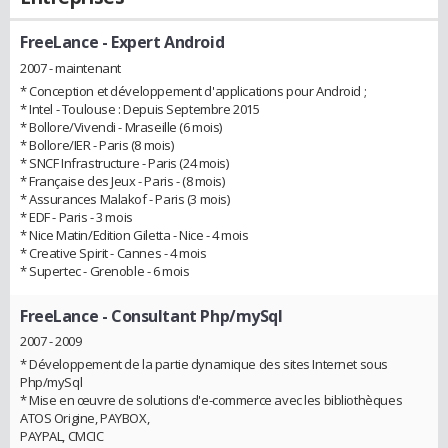
FreeLance
- Expert Android
2007 - maintenant
* Conception et développement d'applications pour Android ;
* Intel - Toulouse : Depuis Septembre 2015
* Bollore/Vivendi - Mraseille (6 mois)
* Bollore/IER - Paris (8 mois)
* SNCF Infrastructure - Paris (24 mois)
* Française des Jeux - Paris - (8 mois)
* Assurances Malakof - Paris (3 mois)
* EDF - Paris - 3 mois
* Nice Matin/Edition Giletta - Nice - 4 mois
* Creative Spirit - Cannes - 4 mois
* Supertec - Grenoble - 6 mois
FreeLance
- Consultant Php/mySql
2007 - 2009
* Développement de la partie dynamique des sites Internet sous
Php/mySql
* Mise en œuvre de solutions d'e-commerce avec les bibliothèques
ATOS Origine, PAYBOX,
PAYPAL, CMCIC