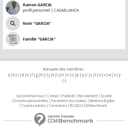
Ramon GARCIA
profil personnel | CASABLANCA
Nom "GARCIA"
Famille "GARCIA"
Annuaire des membres :
a
b
c
d
e
f
g
h
i
j
k
l
m
n
o
p
q
r
s
t
u
v
w
x
y
z
Qui sommes nous
Contact
Publicité
Recrutement
Societé
Données personnelles
Paramétrer les cookies
Mentions légales
Tous les articles
Corrections
© 2022 CCM Benchmark