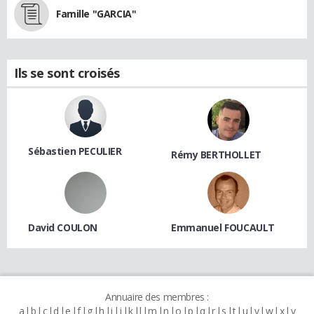
Famille "GARCIA"
Ils se sont croisés
Sébastien PECULIER
Rémy BERTHOLLET
David COULON
Emmanuel FOUCAULT
Annuaire des membres :
a
b
c
d
e
f
g
h
i
j
k
l
m
n
o
p
q
r
s
t
u
v
w
x
y