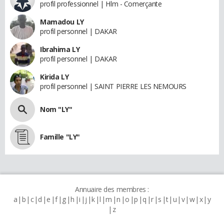
profil professionnel | Hlm - Comerçante
Mamadou LY
profil personnel | DAKAR
Ibrahima LY
profil personnel | DAKAR
Kirida LY
profil personnel | SAINT PIERRE LES NEMOURS
Nom "LY"
Famille "LY"
Annuaire des membres :
a
b
c
d
e
f
g
h
i
j
k
l
m
n
o
p
q
r
s
t
u
v
w
x
y
z