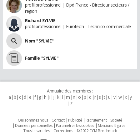
profil professionnel | Dpd France - Directeur secteurs /
region
Richard SYLVIE
profil professionnel | Eurotec'h - Technico commerciale
Nom "SYLVIE"
Famille "SYLVIE"
Annuaire des membres :
a
b
c
d
e
f
g
h
i
j
k
l
m
n
o
p
q
r
s
t
u
v
w
x
y
z
Qui sommes nous
Contact
Publicité
Recrutement
Societé
Données personnelles
Paramétrer les cookies
Mentions légales
Tous les articles
Corrections
© 2022 CCM Benchmark