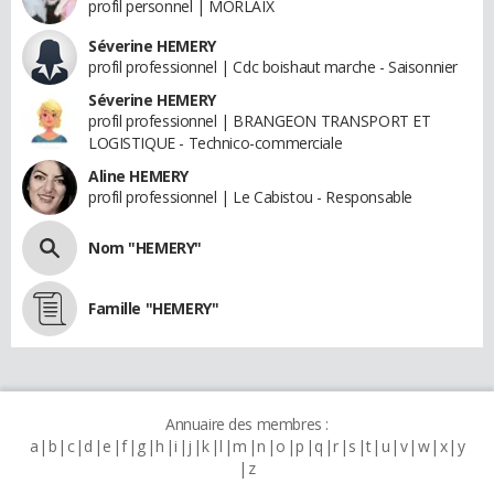
profil personnel | MORLAIX
Séverine HEMERY
profil professionnel | Cdc boishaut marche - Saisonnier
Séverine HEMERY
profil professionnel | BRANGEON TRANSPORT ET
LOGISTIQUE - Technico-commerciale
Aline HEMERY
profil professionnel | Le Cabistou - Responsable
Nom "HEMERY"
Famille "HEMERY"
Annuaire des membres :
a
b
c
d
e
f
g
h
i
j
k
l
m
n
o
p
q
r
s
t
u
v
w
x
y
z