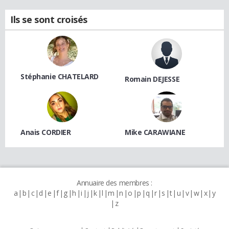
Ils se sont croisés
Stéphanie CHATELARD
Romain DEJESSE
Anais CORDIER
Mike CARAWIANE
Annuaire des membres :
a
b
c
d
e
f
g
h
i
j
k
l
m
n
o
p
q
r
s
t
u
v
w
x
y
z