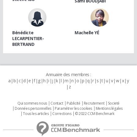
Sami BOUDJABI
Bénédicte
Machelle YÉ
LECARPENTIER-
BERTRAND
Annuaire des membres :
a
b
c
d
e
f
g
h
i
j
k
l
m
n
o
p
q
r
s
t
u
v
w
x
y
z
Qui sommes nous
Contact
Publicité
Recrutement
Societé
Données personnelles
Paramétrer les cookies
Mentions légales
Tous les articles
Corrections
© 2022 CCM Benchmark