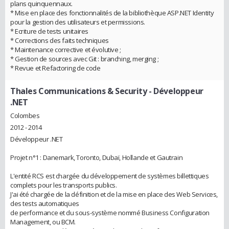
plans quinquennaux.
* Mise en place des fonctionnalités de la bibliothèque ASP.NET Identity
pour la gestion des utilisateurs et permissions.
* Ecriture de tests unitaires
* Corrections des faits techniques
* Maintenance corrective et évolutive ;
* Gestion de sources avec Git : branching, merging ;
* Revue et Refactoring de code
Thales Communications & Security
- Développeur
.NET
Colombes
2012 - 2014
Développeur .NET
Projet n°1 : Danemark, Toronto, Dubaï, Hollande et Gautrain
L'entité RCS est chargée du développement de systèmes billettiques
complets pour les transports publics.
J'ai été chargée de la définition et de la mise en place des Web Services,
des tests automatiques
de performance et du sous-système nommé Business Configuration
Management, ou BCM.