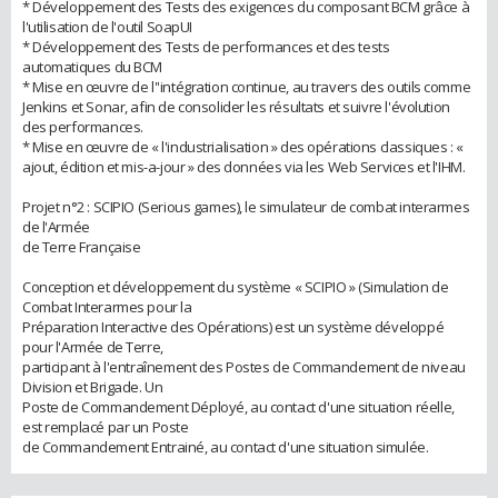
* Développement des Tests des exigences du composant BCM grâce à
l'utilisation de l'outil SoapUI
* Développement des Tests de performances et des tests
automatiques du BCM
* Mise en œuvre de l''intégration continue, au travers des outils comme
Jenkins et Sonar, afin de consolider les résultats et suivre l'évolution
des performances.
* Mise en œuvre de « l'industrialisation » des opérations classiques : «
ajout, édition et mis-a-jour » des données via les Web Services et l'IHM.
Projet n°2 : SCIPIO (Serious games), le simulateur de combat interarmes
de l'Armée
de Terre Française
Conception et développement du système « SCIPIO » (Simulation de
Combat Interarmes pour la
Préparation Interactive des Opérations) est un système développé
pour l'Armée de Terre,
participant à l'entraînement des Postes de Commandement de niveau
Division et Brigade. Un
Poste de Commandement Déployé, au contact d'une situation réelle,
est remplacé par un Poste
de Commandement Entrainé, au contact d'une situation simulée.