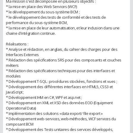
Ma mission s'est décomposée en plusieurs objectifs :
* la mise en place des Web Services (WCF)
* le développement du sous-système BCM ;
* le développement des tests de conformité et des tests de
performance du sous-système BCM,
* la mise en place de leur automatisation, et leur inclusion dans une
chaine d'intégration continue.
Réalisations :
* Analyse et rédaction, en anglais, du cahier des charges pour des
Interfaces Externes
* Rédaction des spécifications SRS pour des composants et couches
métiers
* Rédaction des spécifications techniques pour des interfaces et
modules
* Développement T-SQL : procédures stockées, fonctions et vues ;
* Développement des différentes interfaces en HTML5, CSS3 et
JavaScript ;
* Développement IHM en C#, WPF et asp.net ;
* Développement en XML et XSD des données EOD (Equipment
Operational Data)
* Implémentation des solutions «data export/ file export »
* Développement web-services, web-méthodes, WCF services du
composant BCM
* Développement des Tests unitaires des services développés,