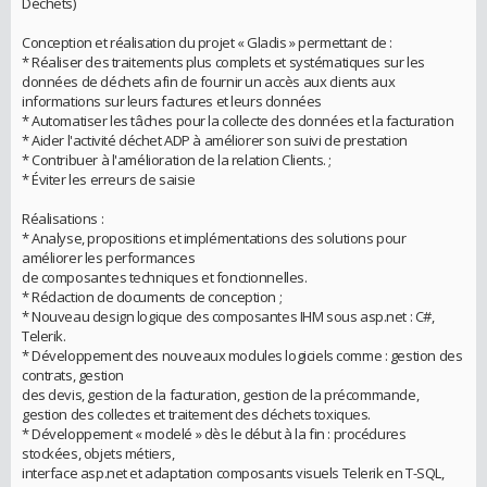
Déchets)
Conception et réalisation du projet « Gladis » permettant de :
* Réaliser des traitements plus complets et systématiques sur les
données de déchets afin de fournir un accès aux clients aux
informations sur leurs factures et leurs données
* Automatiser les tâches pour la collecte des données et la facturation
* Aider l'activité déchet ADP à améliorer son suivi de prestation
* Contribuer à l'amélioration de la relation Clients. ;
* Éviter les erreurs de saisie
Réalisations :
* Analyse, propositions et implémentations des solutions pour
améliorer les performances
de composantes techniques et fonctionnelles.
* Rédaction de documents de conception ;
* Nouveau design logique des composantes IHM sous asp.net : C#,
Telerik.
* Développement des nouveaux modules logiciels comme : gestion des
contrats, gestion
des devis, gestion de la facturation, gestion de la précommande,
gestion des collectes et traitement des déchets toxiques.
* Développement « modelé » dès le début à la fin : procédures
stockées, objets métiers,
interface asp.net et adaptation composants visuels Telerik en T-SQL,