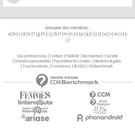
Annuaire des membres :
a
b
c
d
e
f
g
h
i
j
k
l
m
n
o
p
q
r
s
t
u
v
w
x
y
z
Qui sommes nous
Contact
Publicité
Recrutement
Societé
Données personnelles
Paramétrer les cookies
Mentions légales
Tous les articles
Corrections
© 2022 CCM Benchmark