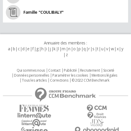
Famille "COULIBALY"
Annuaire des membres :
a
b
c
d
e
f
g
h
i
j
k
l
m
n
o
p
q
r
s
t
u
v
w
x
y
z
Qui sommes nous
Contact
Publicité
Recrutement
Societé
Données personnelles
Paramétrer les cookies
Mentions légales
Tous les articles
Corrections
© 2022 CCM Benchmark