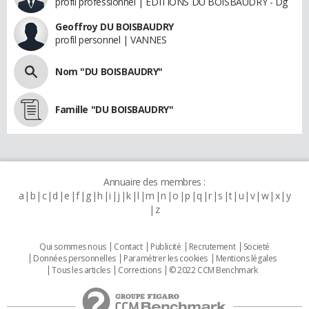
profil professionnel | EDITIONS DU BOISBAUDRY - Dg
Geoffroy DU BOISBAUDRY
profil personnel | VANNES
Nom "DU BOISBAUDRY"
Famille "DU BOISBAUDRY"
Annuaire des membres :
a
b
c
d
e
f
g
h
i
j
k
l
m
n
o
p
q
r
s
t
u
v
w
x
y
z
Qui sommes nous
Contact
Publicité
Recrutement
Societé
Données personnelles
Paramétrer les cookies
Mentions légales
Tous les articles
Corrections
© 2022 CCM Benchmark