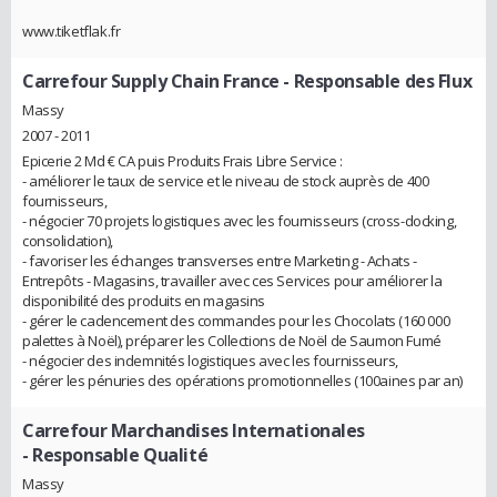
www.tiketflak.fr
Carrefour Supply Chain France
- Responsable des Flux
Massy
2007 - 2011
Epicerie 2 Md € CA puis Produits Frais Libre Service :
- améliorer le taux de service et le niveau de stock auprès de 400
fournisseurs,
- négocier 70 projets logistiques avec les fournisseurs (cross-docking,
consolidation),
- favoriser les échanges transverses entre Marketing - Achats -
Entrepôts - Magasins, travailler avec ces Services pour améliorer la
disponibilité des produits en magasins
- gérer le cadencement des commandes pour les Chocolats (160 000
palettes à Noël), préparer les Collections de Noël de Saumon Fumé
- négocier des indemnités logistiques avec les fournisseurs,
- gérer les pénuries des opérations promotionnelles (100aines par an)
Carrefour Marchandises Internationales
- Responsable Qualité
Massy