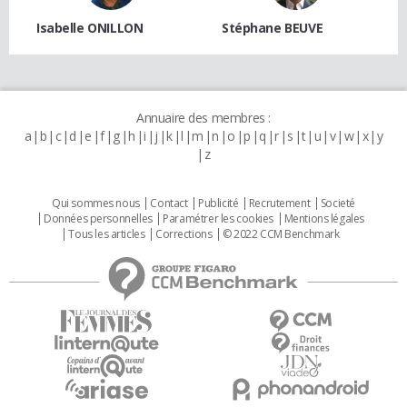
Isabelle ONILLON
Stéphane BEUVE
Annuaire des membres :
a
b
c
d
e
f
g
h
i
j
k
l
m
n
o
p
q
r
s
t
u
v
w
x
y
z
Qui sommes nous
Contact
Publicité
Recrutement
Societé
Données personnelles
Paramétrer les cookies
Mentions légales
Tous les articles
Corrections
© 2022 CCM Benchmark