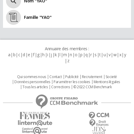
Nom "YAO"
Famille "YAO"
Annuaire des membres :
a
b
c
d
e
f
g
h
i
j
k
l
m
n
o
p
q
r
s
t
u
v
w
x
y
z
Qui sommes nous
Contact
Publicité
Recrutement
Societé
Données personnelles
Paramétrer les cookies
Mentions légales
Tous les articles
Corrections
© 2022 CCM Benchmark