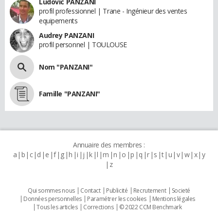
Ludovic PANZANI
profil professionnel | Trane - Ingénieur des ventes
equipements
Audrey PANZANI
profil personnel | TOULOUSE
Nom "PANZANI"
Famille "PANZANI"
Annuaire des membres :
a
b
c
d
e
f
g
h
i
j
k
l
m
n
o
p
q
r
s
t
u
v
w
x
y
z
Qui sommes nous
Contact
Publicité
Recrutement
Societé
Données personnelles
Paramétrer les cookies
Mentions légales
Tous les articles
Corrections
© 2022 CCM Benchmark