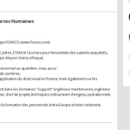
urces Humaines
pe FORACO (www.foraco.com).
adres, ETAM et Ouvriers pour l’ensemble des salariés (expatriés,
e, Moyen Orient, Afrique).
personnel au quotidien, mais aussi :
 de carrières,
'application du droit social en France, mais également sur les
ent dans les domaines "support" (ingénieur maintenance, ingénieur
r, chef de projet), techniques (mécanicien d'engins), opérationnels
 la formation des personnels (intra-Europe et inter-continent).