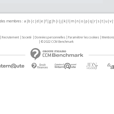
 des membres :
a
b
c
d
e
f
g
h
i
j
k
l
m
n
o
p
q
r
s
t
u
v
Recrutement
Societé
Données personnelles
Paramétrer les cookies
Mentions
© 2022 CCM Benchmark