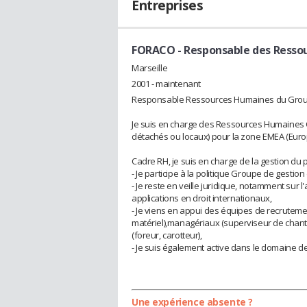
Entreprises
FORACO
- Responsable des Resso
Marseille
2001 - maintenant
Responsable Ressources Humaines du Grou
Je suis en charge des Ressources Humaines C
détachés ou locaux) pour la zone EMEA (Europ
Cadre RH, je suis en charge de la gestion du 
- Je participe à la politique Groupe de gestion
- Je reste en veille juridique, notamment sur l
applications en droit internationaux,
- Je viens en appui des équipes de recrutem
matériel),managériaux (superviseur de chantie
(foreur, carotteur),
- Je suis également active dans le domaine de
Une expérience absente ?