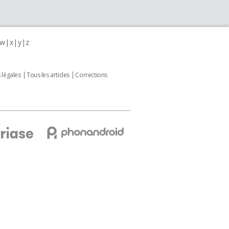
w
x
y
z
 légales
Tous les articles
Corrections