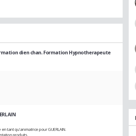
rmation dien chan. Formation Hypnotherapeute
UERLAIN
 en tant qu'animatrice pour GUERLAIN.
ntation produits.