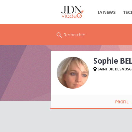
IA NEWS
TEC
Rechercher
Sophie BE
SAINT DIE DES VOSG
Sophie BELIN
PROFIL