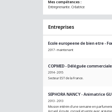
Mes compétences :
Entreprenante. Créatrice
Entreprises
Ecole europeene de bien etre
- Fo
2017 - maintenant
COPMED
- Déléguée commerciale
2014 - 2015
Secteur EST de la France.
SEPHORA NANCY
- Animatrice G
2013 - 2013
Mission intérim d'une semaine en parfumerie
Accueil, écoute, conseil et vente avec argume