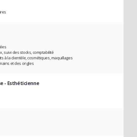
ires
yées
 suivi des stocks, comptabilité
its à la clientèle, cosmétiques, maquillages
 mains et des ongles
se
- Esthéticienne