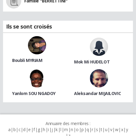
Famille "BERRETTINI"
Ils se sont croisés
Boubli MYRIAM
Mok Mi HUDELOT
Yanlom SOU NGADOY
Aleksandar MIJAILOVIC
Annuaire des membres :
a
b
c
d
e
f
g
h
i
j
k
l
m
n
o
p
q
r
s
t
u
v
w
x
y
z