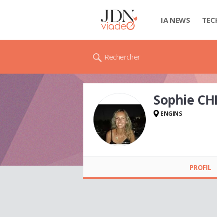
IA NEWS
TEC
Rechercher
Sophie CH
ENGINS
Sophie CHEVALLIER
PROFIL