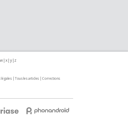
w
x
y
z
 légales
Tous les articles
Corrections