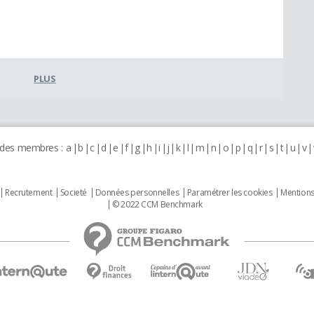
PLUS
 des membres :
a
b
c
d
e
f
g
h
i
j
k
l
m
n
o
p
q
r
s
t
u
v
Recrutement
Societé
Données personnelles
Paramétrer les cookies
Mentions
© 2022 CCM Benchmark