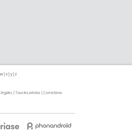
w
x
y
z
 légales
Tous les articles
Corrections