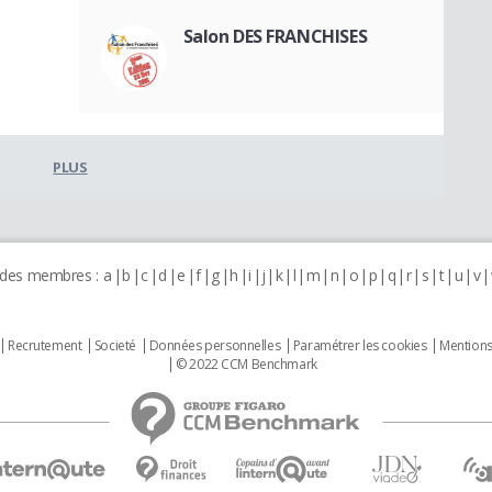
Salon DES FRANCHISES
PLUS
 des membres :
a
b
c
d
e
f
g
h
i
j
k
l
m
n
o
p
q
r
s
t
u
v
Recrutement
Societé
Données personnelles
Paramétrer les cookies
Mentions
© 2022 CCM Benchmark