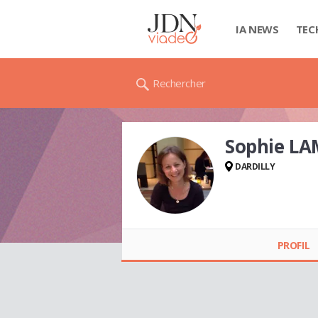
IA NEWS
TEC
Rechercher
Sophie L
DARDILLY
Sophie LAMBEAUX
PROFIL