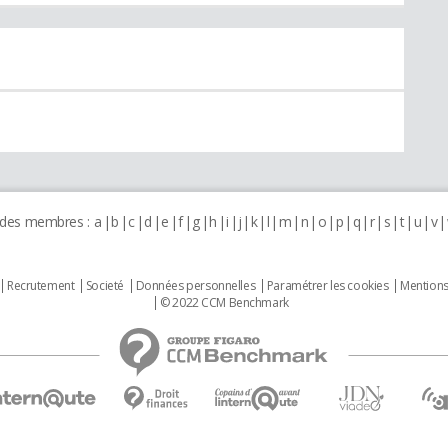
 des membres :
a
b
c
d
e
f
g
h
i
j
k
l
m
n
o
p
q
r
s
t
u
v
Recrutement
Societé
Données personnelles
Paramétrer les cookies
Mentions
© 2022 CCM Benchmark