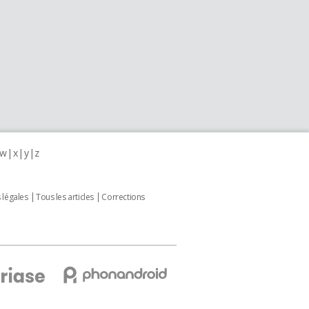
w
x
y
z
 légales
Tous les articles
Corrections