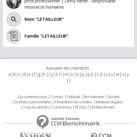
profil professionnel | Leroy Merlin - Responsable
ressources humaines
Nom "LETAILLEUR"
Famille "LETAILLEUR"
Annuaire des membres :
a
b
c
d
e
f
g
h
i
j
k
l
m
n
o
p
q
r
s
t
u
v
w
x
y
z
Qui sommes nous
Contact
Publicité
Recrutement
Societé
Données personnelles
Paramétrer les cookies
Mentions légales
Tous les articles
Corrections
© 2022 CCM Benchmark