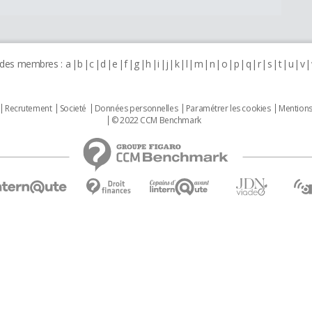
 des membres :
a
b
c
d
e
f
g
h
i
j
k
l
m
n
o
p
q
r
s
t
u
v
Recrutement
Societé
Données personnelles
Paramétrer les cookies
Mentions
© 2022 CCM Benchmark