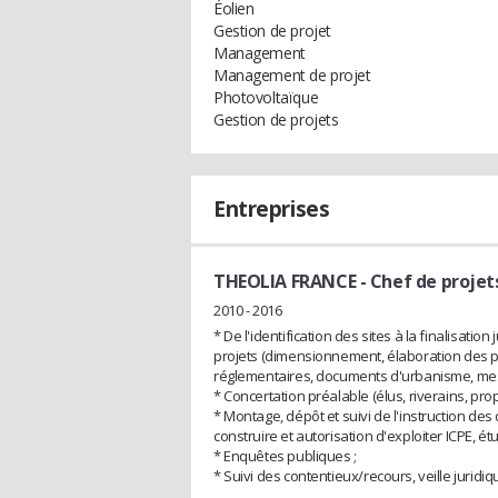
Éolien
Gestion de projet
Management
Management de projet
Photovoltaïque
Gestion de projets
Entreprises
THEOLIA FRANCE
- Chef de projet
2010 - 2016
* De l'identification des sites à la finalisatio
projets (dimensionnement, élaboration des pr
réglementaires, documents d'urbanisme, me
* Concertation préalable (élus, riverains, prop
* Montage, dépôt et suivi de l'instruction d
construire et autorisation d'exploiter ICPE, 
* Enquêtes publiques ;
* Suivi des contentieux/recours, veille juridi