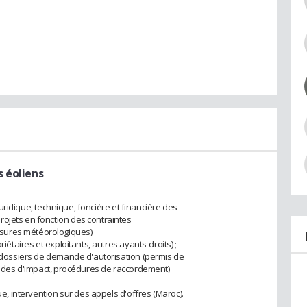
s éoliens
n juridique, technique, foncière et financière des
ojets en fonction des contraintes
sures météorologiques)
riétaires et exploitants, autres ayants-droits) ;
es dossiers de demande d'autorisation (permis de
études d'impact, procédures de raccordement)
que, intervention sur des appels d'offres (Maroc).