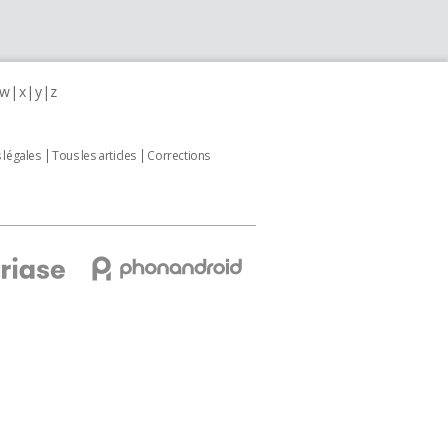
w
x
y
z
 légales
Tous les articles
Corrections