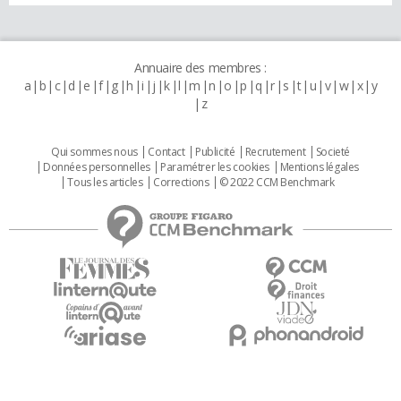
Annuaire des membres :
a
b
c
d
e
f
g
h
i
j
k
l
m
n
o
p
q
r
s
t
u
v
w
x
y
z
Qui sommes nous
Contact
Publicité
Recrutement
Societé
Données personnelles
Paramétrer les cookies
Mentions légales
Tous les articles
Corrections
© 2022 CCM Benchmark