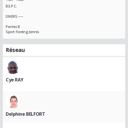
B.E.P.C.
DIVERS -----
Permis B
Sport :footing ,tennis
Réseau
Cye RAY
Delphine BELFORT