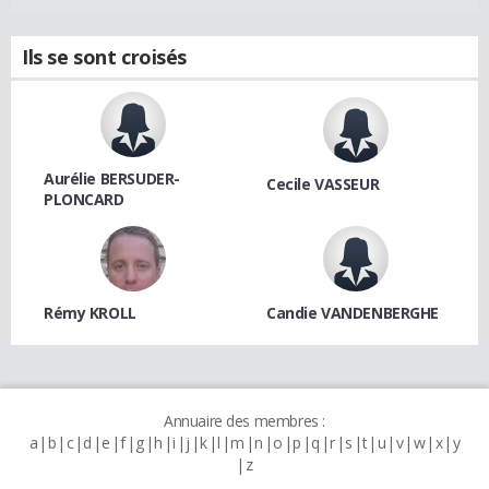
Ils se sont croisés
Aurélie BERSUDER-
Cecile VASSEUR
PLONCARD
Rémy KROLL
Candie VANDENBERGHE
Annuaire des membres :
a
b
c
d
e
f
g
h
i
j
k
l
m
n
o
p
q
r
s
t
u
v
w
x
y
z