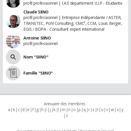
profil professionnel | I.A.E departement I.U.P - Etudiante
Claude SIINO
profil professionnel | Entreprise Indépendante / ASTER,
TRANSTEC, Pohl Consulting, CMC², CCM, Louis Berger,
EGIS / BDPA - Consultant expert international
Antoine SIINO
profil professionnel
Nom "SIINO"
Famille "SIINO"
Annuaire des membres :
a
b
c
d
e
f
g
h
i
j
k
l
m
n
o
p
q
r
s
t
u
v
w
x
y
z