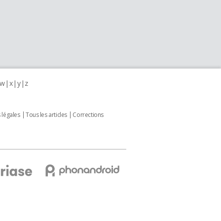
w
x
y
z
 légales
Tous les articles
Corrections