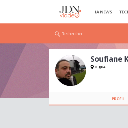
IA NEWS
TEC
Rechercher
Soufiane 
OUJDA
Soufiane KASMI
PROFIL