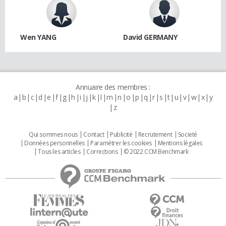
Wen YANG
David GERMANY
Annuaire des membres :
a
b
c
d
e
f
g
h
i
j
k
l
m
n
o
p
q
r
s
t
u
v
w
x
y
z
Qui sommes nous
Contact
Publicité
Recrutement
Societé
Données personnelles
Paramétrer les cookies
Mentions légales
Tous les articles
Corrections
© 2022 CCM Benchmark