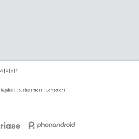
w
x
y
z
 légales
Tous les articles
Corrections