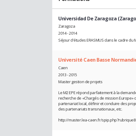
Universidad De Zaragoza (Zarago
Zaragoza
2014 - 2014
Séjour d'études ERASMUS dans le cadre du M
Université Caen Basse Normandi
Caen
2013 - 2015
Master gestion de projets
Le M2 EPE répond parfaitement à la demande 
recherche de «Chargés de mission Europe» o
partenariat local, définir et conduire des pr
des partenariats transnationaux, etc.
http://master.lea-caen.fr/spip.php?rubrique8