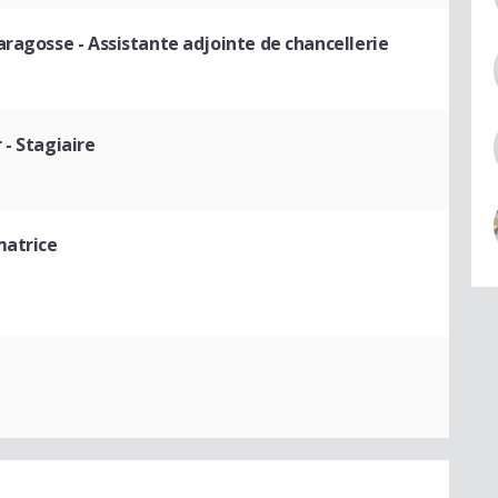
Saragosse
- Assistante adjointe de chancellerie
r
- Stagiaire
matrice
e