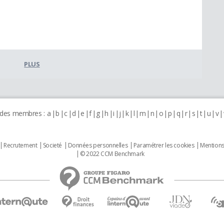
PLUS
 des membres :
a
b
c
d
e
f
g
h
i
j
k
l
m
n
o
p
q
r
s
t
u
v
Recrutement
Societé
Données personnelles
Paramétrer les cookies
Mentions
© 2022 CCM Benchmark