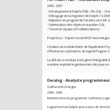
2006 - 2007
- Développement Delphi 2006 – Ms SQL – Orac
- Débogage de la migration de Delphi 7 à 2006
- Migration du progiciel de Paradox vers Ms 
- Optimisation des objets et requêtes SQL.
- Travail en équipe (20 collaborateurs).
Projet Exco – Expert Social d’ADP micromegas
Création du module Batch de l’application Peg
effectuer les opérations du logiciel Pegase 
Le défi de ce module à été gérer l’intégralité 
manière explicite le gestionnaire de paye en
Decalog
- Analyste programmeur
Guilherand-Granges
2006 - 2006
Maintenance du programme Carthame, Logicie
Logiciel ecrit en Delphi avec bases de données