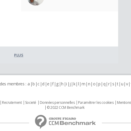
PLUS
 des membres :
a
b
c
d
e
f
g
h
i
j
k
l
m
n
o
p
q
r
s
t
u
v
Recrutement
Societé
Données personnelles
Paramétrer les cookies
Mentions
© 2022 CCM Benchmark