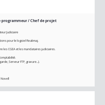
e programmeur / Chef de projet
eur Judiciaire
ns pour le logiciel Realimaj.
re les CGEA et les mandataires judiciaires.
Comptabilité.
rde, Serveur FTP, gravure...).
 Novell