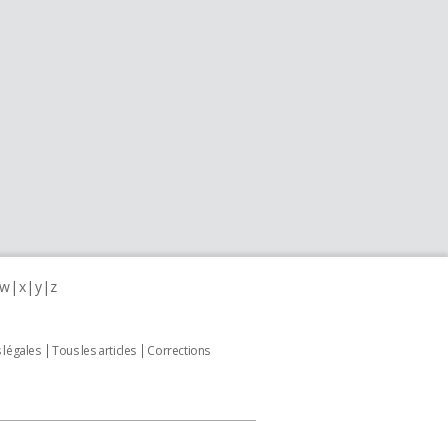
w
x
y
z
 légales
Tous les articles
Corrections