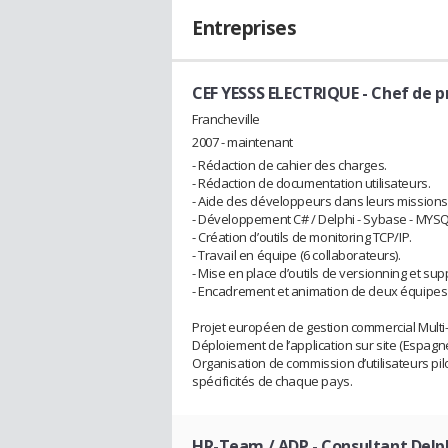
Entreprises
CEF YESSS ELECTRIQUE
- Chef de p
Francheville
2007 - maintenant
- Rédaction de cahier des charges.
- Rédaction de documentation utilisateurs.
- Aide des développeurs dans leurs missions
- Développement C# / Delphi - Sybase - MYS
- Création d’outils de monitoring TCP/IP.
- Travail en équipe (6 collaborateurs).
- Mise en place d’outils de versionning et su
- Encadrement et animation de deux équipes 
Projet européen de gestion commercial Multi
Déploiement de l’application sur site (Espagne,
Organisation de commission d’utilisateurs pilo
spécificités de chaque pays.
HR-Team / ADP
- Consultant Delp