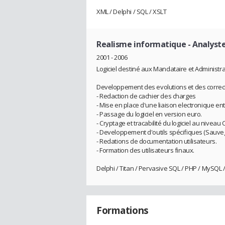
XML / Delphi / SQL / XSLT
Realisme informatique
- Analyst
2001 - 2006
Logiciel destiné aux Mandataire et Administrat
Developpement des evolutions et des correctio
- Redaction de cachier des charges
- Mise en place d'une liaison electronique ent
- Passage du logiciel en version euro.
- Cryptage et tracabilité du logiciel au niveau 
- Developpement d'outils spécifiques (Sauvega
- Redations de documentation utilisateurs.
- Formation des utilisateurs finaux.
Delphi / Titan / Pervasive SQL / PHP / MySQL /
Formations