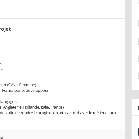
rojet
.
QL
pport (SVN + Redmine)
: Formateur et développeur.
-langages.
 Angleterre, Hollande, Italie, France).
tes afin de rendre le progiciel en total accord avec le métier et aux
hi