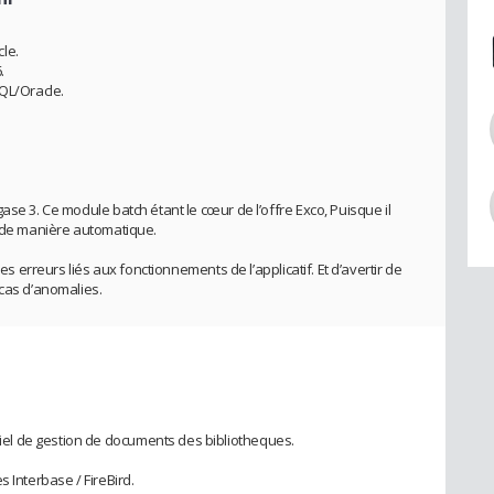
le.
.
SQL/Oracle.
ase 3. Ce module batch étant le cœur de l’offre Exco, Puisque il
3 de manière automatique.
des erreurs liés aux fonctionnements de l’applicatif. Et d’avertir de
 cas d’anomalies.
l de gestion de documents des bibliotheques.
 Interbase / FireBird.