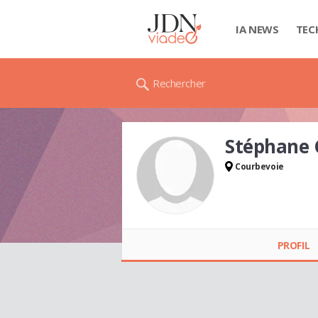
IA NEWS
TEC
Rechercher
Stéphane
Courbevoie
Stéphane CORNEC
PROFIL