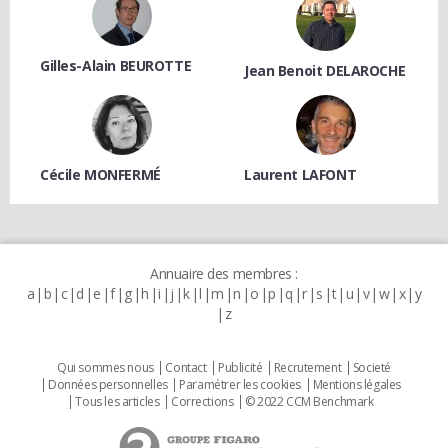
Gilles-Alain BEUROTTE
Jean Benoit DELAROCHE
Cécile MONFERMÉ
Laurent LAFONT
Annuaire des membres :
a
b
c
d
e
f
g
h
i
j
k
l
m
n
o
p
q
r
s
t
u
v
w
x
y
z
Qui sommes nous
Contact
Publicité
Recrutement
Societé
Données personnelles
Paramétrer les cookies
Mentions légales
Tous les articles
Corrections
© 2022 CCM Benchmark