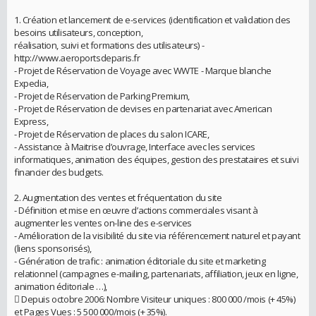
1. Création et lancement de e-services (identification et validation des
besoins utilisateurs, conception,
réalisation, suivi et formations des utilisateurs) -
http://www.aeroportsdeparis.fr
- Projet de Réservation de Voyage avec WWTE - Marque blanche
Expedia,
- Projet de Réservation de Parking Premium,
- Projet de Réservation de devises en partenariat avec American
Express,
- Projet de Réservation de places du salon ICARE,
- Assistance à Maitrise d’ouvrage, Interface avec les services
informatiques, animation des équipes, gestion des prestataires et suivi
financier des budgets.
2. Augmentation des ventes et fréquentation du site
- Définition et mise en œuvre d’actions commerciales visant à
augmenter les ventes on-line des e-services
- Amélioration de la visibilité du site via référencement naturel et payant
(liens sponsorisés),
- Génération de trafic : animation éditoriale du site et marketing
relationnel (campagnes e-mailing, partenariats, affiliation, jeux en ligne,
animation éditoriale …),
 Depuis octobre 2006: Nombre Visiteur uniques : 800 000 /mois (+ 45%)
et Pages Vues : 5 500 000/mois (+ 35%).