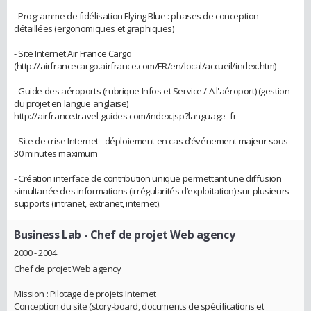
- Programme de fidélisation Flying Blue : phases de conception
détaillées (ergonomiques et graphiques)
- Site Internet Air France Cargo
(http://airfrancecargo.airfrance.com/FR/en/local/accueil/index.htm)
- Guide des aéroports (rubrique Infos et Service / A l'aéroport) (gestion
du projet en langue anglaise)
http://airfrance.travel-guides.com/index.jsp?language=fr
- Site de crise Internet - déploiement en cas d’événement majeur sous
30 minutes maximum
- Création interface de contribution unique permettant une diffusion
simultanée des informations (irrégularités d’exploitation) sur plusieurs
supports (intranet, extranet, internet).
Business Lab
- Chef de projet Web agency
2000 - 2004
Chef de projet Web agency
Mission : Pilotage de projets Internet
Conception du site (story-board, documents de spécifications et