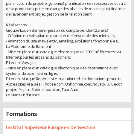
planification du projet, ergonomie), planification des ressources et suivi
de la production, prise en charge des phases de recette, suivi financier
de l’avancement projet, gestion de la relation client.
Réalisations :
Groupe Lucien Barrière (gestion du compte pendant 2,5 ans)
- Création et réalisation du portail et de l’ensemble des mini sites,
- Animation du site (newsletter, emailing, évolutions fonctionnelles).
La Plateforme du Bâtiment
- Mise en place d’un catalogue électronique de 20000 références sur
Internet pour les artisans du bâtiment.
E-Leclerc Voyages,
- Mise en place d’un catalogue électronique des destinations avec
système de paiement en ligne.
E-Leclerc Marque Repère : site institutionnel et informations produits
Autres sites réalisés : Thooze.com, Unhomme.com, Novacy, , Bluedot
project, Yoplait Sodirestauration, Tour Auto,
Le Mans Endurance.
Formations
Institut Supérieur Européen De Gestion