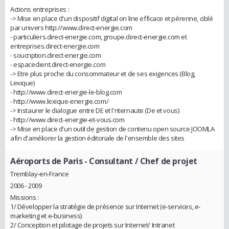
Actions entreprises :
-> Mise en place d'un dispositif digital on line efficace et pérenne, ciblé
par univers http://www.direct-energie.com
- particuliers.direct-energie.com, groupe.direct-energie.com et
entreprises.direct-energie.com
- soucription.direct-energie.com
- espaceclient.direct-energie.com
-> Etre plus proche du consommateur et de ses exigences (Blog,
Lexique)
- http://www.direct-energie-le-blog.com
- http://www.lexique-energie.com/
-> Instaurer le dialogue entre DE et l'nternaute (De et vous)
- http://www.direct-energie-et-vous.com
-> Mise en place d'un outil de gestion de contenu open source JOOMLA
afin d'améliorer la gestion éditoriale de l'ensemble des sites
Aéroports de Paris
- Consultant / Chef de projet
Tremblay-en-France
2006 - 2009
Missions :
1/ Développer la stratégie de présence sur Internet (e-services, e-
marketing et e-business)
2/ Conception et pilotage de projets sur Internet/ Intranet