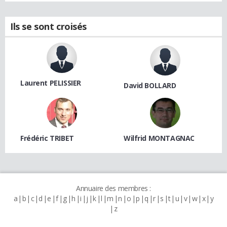
Ils se sont croisés
Laurent PELISSIER
David BOLLARD
Frédéric TRIBET
Wilfrid MONTAGNAC
Annuaire des membres :
a
b
c
d
e
f
g
h
i
j
k
l
m
n
o
p
q
r
s
t
u
v
w
x
y
z