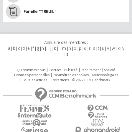
Famille "TREUIL"
Annuaire des membres :
a
b
c
d
e
f
g
h
i
j
k
l
m
n
o
p
q
r
s
t
u
v
w
x
y
z
Qui sommes nous
Contact
Publicité
Recrutement
Societé
Données personnelles
Paramétrer les cookies
Mentions légales
Tous les articles
Corrections
© 2022 CCM Benchmark