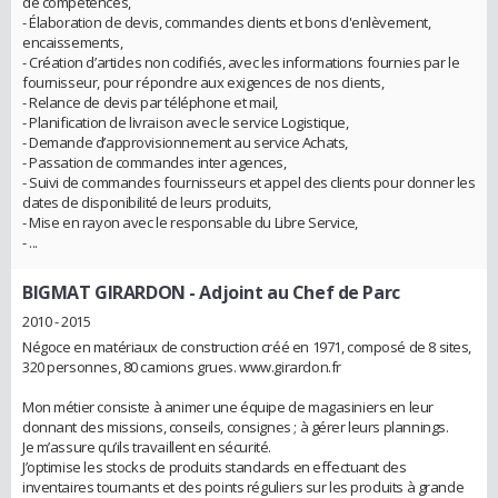
de compétences,
- Élaboration de devis, commandes clients et bons d'enlèvement,
encaissements,
- Création d’articles non codifiés, avec les informations fournies par le
fournisseur, pour répondre aux exigences de nos clients,
- Relance de devis par téléphone et mail,
- Planification de livraison avec le service Logistique,
- Demande d’approvisionnement au service Achats,
- Passation de commandes inter agences,
- Suivi de commandes fournisseurs et appel des clients pour donner les
dates de disponibilité de leurs produits,
- Mise en rayon avec le responsable du Libre Service,
- ...
BIGMAT GIRARDON
- Adjoint au Chef de Parc
2010 - 2015
Négoce en matériaux de construction créé en 1971, composé de 8 sites,
320 personnes, 80 camions grues. www.girardon.fr
Mon métier consiste à animer une équipe de magasiniers en leur
donnant des missions, conseils, consignes ; à gérer leurs plannings.
Je m’assure qu’ils travaillent en sécurité.
J’optimise les stocks de produits standards en effectuant des
inventaires tournants et des points réguliers sur les produits à grande