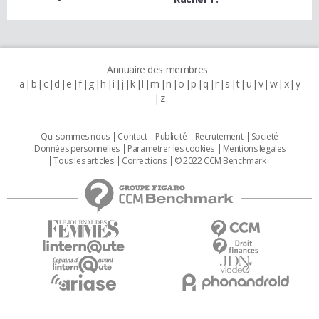
Annuaire des membres :
a
b
c
d
e
f
g
h
i
j
k
l
m
n
o
p
q
r
s
t
u
v
w
x
y
z
Qui sommes nous
Contact
Publicité
Recrutement
Societé
Données personnelles
Paramétrer les cookies
Mentions légales
Tous les articles
Corrections
© 2022 CCM Benchmark