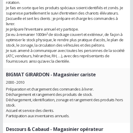
rotation.
Je fais en sorte que les produits spéciaux soient identifiés et zonés. Je
supervise partiellement le suivi d’entretien des chariots élévateurs.
J’accueille et sert les clients ; je prépare et charge les commandes à
livrer.
Je prépare l’inventaire annuel et y participe.
J’ai eu à remanier 1000m² de stockage couvert et extérieur, de façon à
optimiser le stock physique, le rendre plus pratique d’accès, le plan de
stock, le zonage, la circulation des véhicules et des piétons.
Je suis amené à communiquer avec toutes les personnes de la société
(ATC, vendeurs, hiérarchie, RH, …), avec des représentants de
fournisseurs ainsi qu’avec la clientèle.
BIGMAT GIRARDON
- Magasinier cariste
2000 - 2010
Préparation et chargement des commandes à livrer.
Déchargement et rangement des produits de stock.
Déchargement, identification, zonage et rangement des produits hors
stock.
Accueil et service des clients.
Participation aux inventaires annuels.
Descours & Cabaud
- Magasinier opérateur