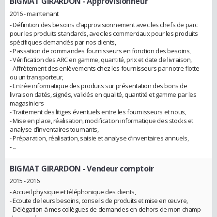
BIGMAT GIRARDON
- Approvisionneur
2016 - maintenant
- Définition des besoins d’approvisionnement avec les chefs de parc
pour les produits standards, avec les commerciaux pour les produits
spécifiques demandés par nos clients,
- Passation de commandes fournisseurs en fonction des besoins,
- Vérification des ARC en gamme, quantité, prix et date de livraison,
- Affrètement des enlèvements chez les fournisseurs par notre flotte
ou un transporteur,
- Entrée informatique des produits sur présentation des bons de
livraison datés, signés, validés en qualité, quantité et gamme par les
magasiniers
- Traitement des litiges éventuels entre les fournisseurs et nous,
- Mise en place, réalisation, modification informatique des stocks et
analyse d’inventaires tournants,
- Préparation, réalisation, saisie et analyse d’inventaires annuels,
- ...
BIGMAT GIRARDON
- Vendeur comptoir
2015 - 2016
- Accueil physique et téléphonique des clients,
- Ecoute de leurs besoins, conseils de produits et mise en œuvre,
- Délégation à mes collègues de demandes en dehors de mon champ