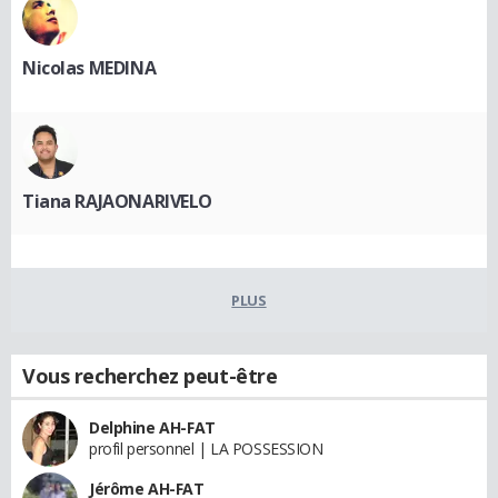
Nicolas MEDINA
Tiana RAJAONARIVELO
PLUS
Vous recherchez peut-être
Delphine AH-FAT
profil personnel | LA POSSESSION
Jérôme AH-FAT