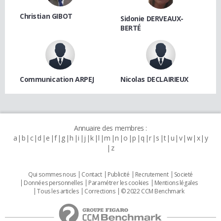
Christian GIBOT
Sidonie DERVEAUX-
BERTÉ
Communication ARPEJ
Nicolas DECLAIRIEUX
Annuaire des membres :
a
b
c
d
e
f
g
h
i
j
k
l
m
n
o
p
q
r
s
t
u
v
w
x
y
z
Qui sommes nous
Contact
Publicité
Recrutement
Societé
Données personnelles
Paramétrer les cookies
Mentions légales
Tous les articles
Corrections
© 2022 CCM Benchmark