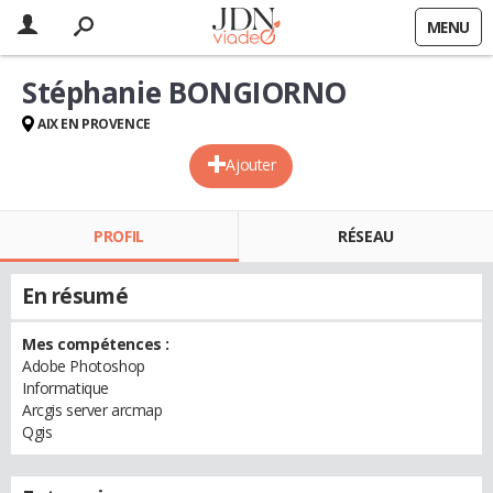
MENU
Stéphanie BONGIORNO
AIX EN PROVENCE
Ajouter
PROFIL
RÉSEAU
En résumé
Mes compétences :
Adobe Photoshop
Informatique
Arcgis server arcmap
Qgis