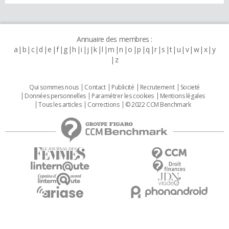
Annuaire des membres :
a
b
c
d
e
f
g
h
i
j
k
l
m
n
o
p
q
r
s
t
u
v
w
x
y
z
Qui sommes nous
Contact
Publicité
Recrutement
Societé
Données personnelles
Paramétrer les cookies
Mentions légales
Tous les articles
Corrections
© 2022 CCM Benchmark