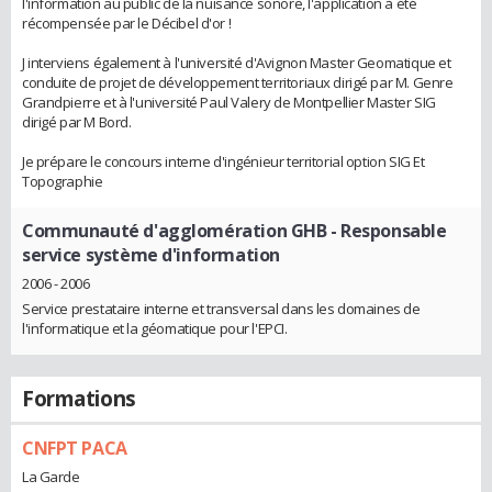
l'information au public de la nuisance sonore, l'application à été
récompensée par le Décibel d'or !
J interviens également à l'université d'Avignon Master Geomatique et
conduite de projet de développement territoriaux dirigé par M. Genre
Grandpierre et à l'université Paul Valery de Montpellier Master SIG
dirigé par M Bord.
Je prépare le concours interne d'ingénieur territorial option SIG Et
Topographie
Communauté d'agglomération GHB
- Responsable
service système d'information
2006 - 2006
Service prestataire interne et transversal dans les domaines de
l'informatique et la géomatique pour l'EPCI.
Formations
CNFPT PACA
La Garde