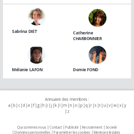
Sabrina DIET
Catherine
CHARBONNIER
Mélanie LAFON
Domie FOND
Annuaire des membres :
a
b
c
d
e
f
g
h
i
j
k
l
m
n
o
p
q
r
s
t
u
v
w
x
y
z
Qui sommes nous
Contact
Publicité
Recrutement
Societé
Données personnelles
Paramétrer les cookies
Mentions légales