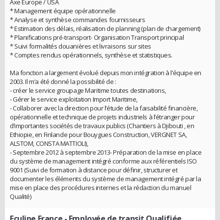
Axe Europe / USA
* Management équipe opérationnelle
* Analyse et synthèse commandes fournisseurs
* Estimation des délais, réalisation de planning (plan de chargement)
* Planifications pré-transport- Organisation Transport principal
* Suivi formalités douanières et livraisons sur sites
* Comptes rendus opérationnels, synthèse et statistiques.
Ma fonction a largement évolué depuis mon intégration à l’équipe en
2003. Il m’a été donné la possibilité de :
- créer le service groupage Maritime toutes destinations,
- Gérer le service exploitation Import Maritime,
- Collaborer avec la direction pour l’étude de la faisabilité financière,
opérationnelle et technique de projets industriels à l’étranger pour
d’importantes sociétés de travaux publics (Chantiers à Djibouti , en
Ethiopie, en Finlande pour Bouygues Construction, VERGNET SA,
ALSTOM, CONSTA MATTIOLI),
- Septembre 2012 à septembre 2013- Préparation de la mise en place
du système de management intégré conforme aux référentiels ISO
9001 (Suivi de formation à distance pour définir, structurer et
documenter les éléments du système de management intégré par la
mise en place des procédures internes et la rédaction du manuel
Qualité)
Eculine France
- Employée de transit Qualifiée