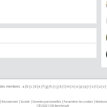
 des membres :
a
b
c
d
e
f
g
h
i
j
k
l
m
n
o
p
q
r
s
t
u
v
Recrutement
Societé
Données personnelles
Paramétrer les cookies
Mentions
© 2022 CCM Benchmark