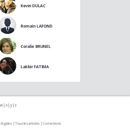
Kevin DULAC
Romain LAFOND
Coralie BRUNEL
Lakbir FATIMA
w
x
y
z
 légales
Tous les articles
Corrections