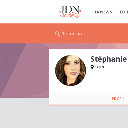
IA NEWS
TEC
Rechercher
Stéphani
LYON
Stéphanie GACHET
PROFIL