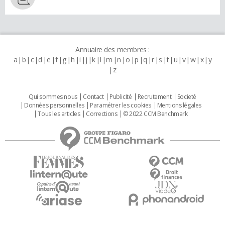
Annuaire des membres :
a
b
c
d
e
f
g
h
i
j
k
l
m
n
o
p
q
r
s
t
u
v
w
x
y
z
Qui sommes nous
Contact
Publicité
Recrutement
Societé
Données personnelles
Paramétrer les cookies
Mentions légales
Tous les articles
Corrections
© 2022 CCM Benchmark