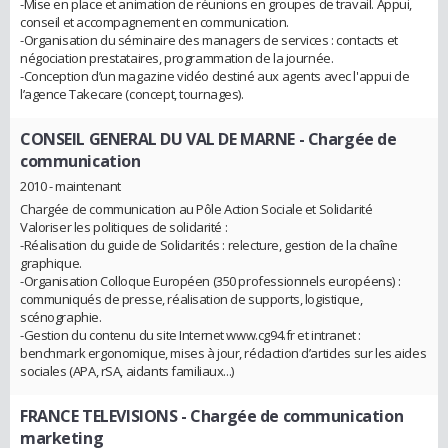
-Mise en place et animation de réunions en groupes de travail. Appui,
conseil et accompagnement en communication.
-Organisation du séminaire des managers de services : contacts et
négociation prestataires, programmation de la journée.
-Conception d’un magazine vidéo destiné aux agents avec l'appui de
l’agence Takecare (concept, tournages).
CONSEIL GENERAL DU VAL DE MARNE
- Chargée de
communication
2010 - maintenant
Chargée de communication au Pôle Action Sociale et Solidarité
Valoriser les politiques de solidarité :
-Réalisation du guide de Solidarités : relecture, gestion de la chaîne
graphique.
-Organisation Colloque Européen (350 professionnels européens) :
communiqués de presse, réalisation de supports, logistique,
scénographie.
-Gestion du contenu du site Internet www.cg94.fr et intranet :
benchmark ergonomique, mises à jour, rédaction d’articles sur les aides
sociales (APA, rSA, aidants familiaux...)
FRANCE TELEVISIONS
- Chargée de communication
marketing