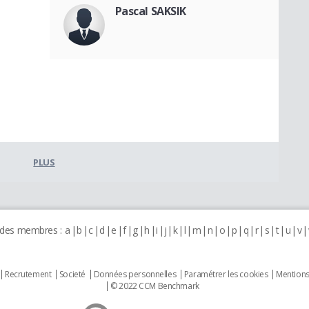
Pascal SAKSIK
PLUS
 des membres :
a
b
c
d
e
f
g
h
i
j
k
l
m
n
o
p
q
r
s
t
u
v
Recrutement
Societé
Données personnelles
Paramétrer les cookies
Mentions
© 2022 CCM Benchmark