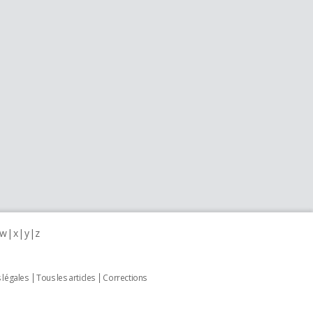
w
x
y
z
 légales
Tous les articles
Corrections