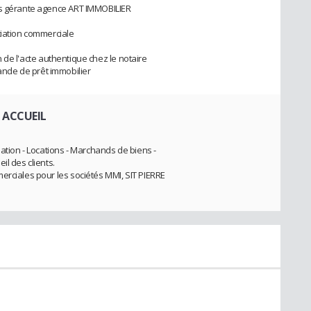
is gérante agence ART IMMOBILIER
ciation commerciale
ion de l'acte authentique chez le notaire
nde de prêt immobilier
 ACCUEIL
sation - Locations - Marchands de biens -
il des clients.
erciales pour les sociétés MMI, SIT PIERRE