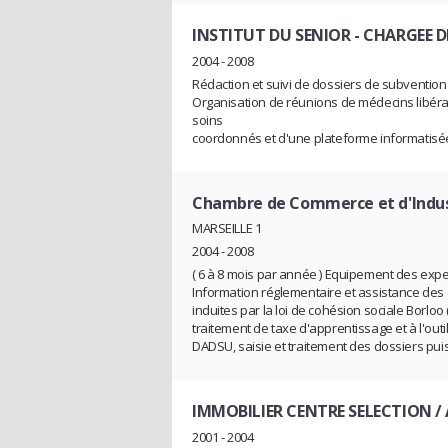
INSTITUT DU SENIOR
- CHARGEE 
2004 - 2008
Rédaction et suivi de dossiers de subvention
Organisation de réunions de médecins libéra
soins
coordonnés et d'une plateforme informatis
Chambre de Commerce et d'Indust
MARSEILLE 1
2004 - 2008
( 6 à 8 mois par année ) Equipement des exp
Information réglementaire et assistance des
induites par la loi de cohésion sociale Borloo (f
traitement de taxe d'apprentissage et à l'outi
DADSU, saisie et traitement des dossiers puis 
IMMOBILIER CENTRE SELECTION /
2001 - 2004