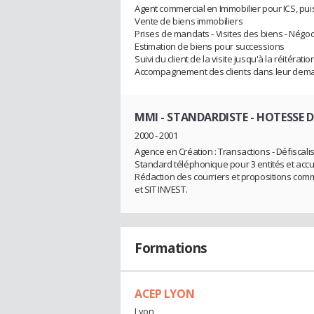
Agent commercial en Immobilier pour ICS, pu
Vente de biens immobiliers
Prises de mandats - Visites des biens - Négo
Estimation de biens pour successions
Suivi du client de la visite jusqu'à la réitérat
Accompagnement des clients dans leur dema
MMI
- STANDARDISTE - HOTESSE D
2000 - 2001
Agence en Création : Transactions - Défiscali
Standard téléphonique pour 3 entités et accue
Rédaction des courriers et propositions comm
et SIT INVEST.
Formations
ACEP LYON
Lyon