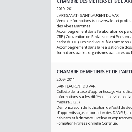
CHAMBRE DES METIERS ET DE L'AR
2010 - 2011
L'ARTISANAT - SAINT LAURENT DU VAR
Vente de formations transversales et profes
des Alpes Maritimes.
Accompagnement dans l'élaboration de parc
CRP ( Convention de Reclassement Personnali
cadre du DIF ( Droit Individuel à la Formation )
Accompagnement dans la réalisation de dos
formations par les organismes paritaires ou 
CHAMBRE DE METIERS ET DE L'ART
2009 - 2011
SAINT LAURENT DU VAR
Collecte de la taxe d'apprentissage via l'utilis
Informations sur les différents services de la
mesure 312...)
Démonstration de l'utilisation de l'outil de dé
d'apprentissage. Importation des DADSU, sais
cabinets et à distance. Hot line et explication
Formation Professionnelle Continue.