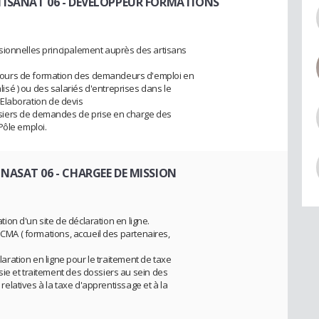
TISANAT 06
- DEVELOPPEUR FORMATIONS
sionnelles principalement auprès des artisans
ours de formation des demandeurs d'emploi en
sé ) ou des salariés d'entreprises dans le
. Elaboration de devis
siers de demandes de prise en charge des
Pôle emploi.
INASAT 06
- CHARGEE DE MISSION
ation d'un site de déclaration en ligne.
 CMA ( formations, accueil des partenaires,
claration en ligne pour le traitement de taxe
ie et traitement des dossiers au sein des
s relatives à la taxe d'apprentissage et à la