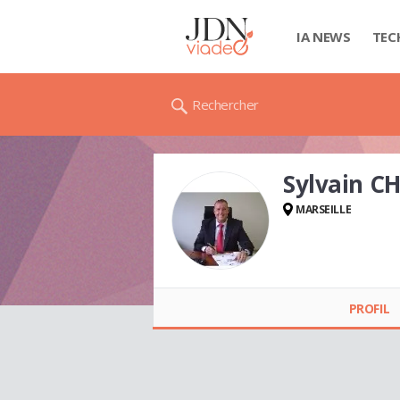
IA NEWS
TEC
Rechercher
Sylvain C
MARSEILLE
Sylvain CHELMINIAK
PROFIL