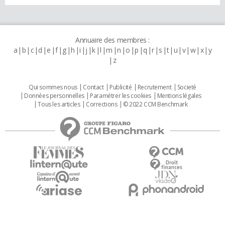
Annuaire des membres :
a
b
c
d
e
f
g
h
i
j
k
l
m
n
o
p
q
r
s
t
u
v
w
x
y
z
Qui sommes nous
Contact
Publicité
Recrutement
Societé
Données personnelles
Paramétrer les cookies
Mentions légales
Tous les articles
Corrections
© 2022 CCM Benchmark