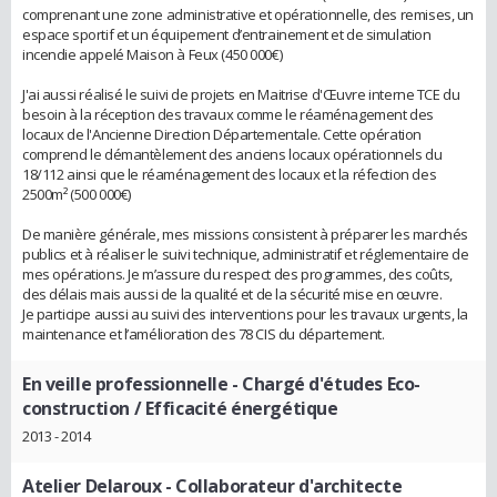
comprenant une zone administrative et opérationnelle, des remises, un
espace sportif et un équipement d’entrainement et de simulation
incendie appelé Maison à Feux (450 000€)
J'ai aussi réalisé le suivi de projets en Maitrise d'Œuvre interne TCE du
besoin à la réception des travaux comme le réaménagement des
locaux de l'Ancienne Direction Départementale. Cette opération
comprend le démantèlement des anciens locaux opérationnels du
18/112 ainsi que le réaménagement des locaux et la réfection des
2500m² (500 000€)
De manière générale, mes missions consistent à préparer les marchés
publics et à réaliser le suivi technique, administratif et réglementaire de
mes opérations. Je m’assure du respect des programmes, des coûts,
des délais mais aussi de la qualité et de la sécurité mise en œuvre.
Je participe aussi au suivi des interventions pour les travaux urgents, la
maintenance et l’amélioration des 78 CIS du département.
En veille professionnelle
- Chargé d'études Eco-
construction / Efficacité énergétique
2013 - 2014
Atelier Delaroux
- Collaborateur d'architecte