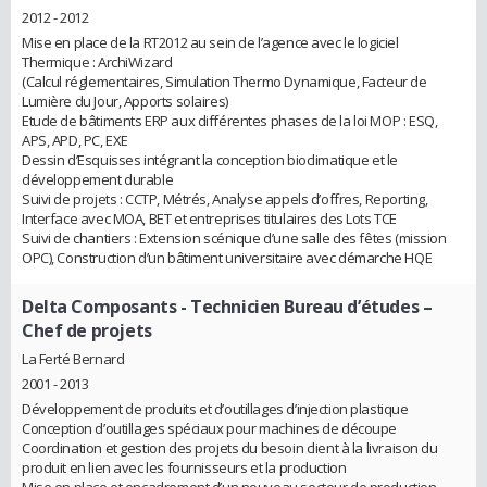
2012 - 2012
Mise en place de la RT2012 au sein de l’agence avec le logiciel
Thermique : ArchiWizard
(Calcul réglementaires, Simulation Thermo Dynamique, Facteur de
Lumière du Jour, Apports solaires)
Etude de bâtiments ERP aux différentes phases de la loi MOP : ESQ,
APS, APD, PC, EXE
Dessin d’Esquisses intégrant la conception bioclimatique et le
développement durable
Suivi de projets : CCTP, Métrés, Analyse appels d’offres, Reporting,
Interface avec MOA, BET et entreprises titulaires des Lots TCE
Suivi de chantiers : Extension scénique d’une salle des fêtes (mission
OPC), Construction d’un bâtiment universitaire avec démarche HQE
Delta Composants
- Technicien Bureau d’études –
Chef de projets
La Ferté Bernard
2001 - 2013
Développement de produits et d’outillages d’injection plastique
Conception d’outillages spéciaux pour machines de découpe
Coordination et gestion des projets du besoin client à la livraison du
produit en lien avec les fournisseurs et la production
Mise en place et encadrement d’un nouveau secteur de production