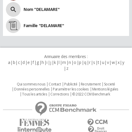
Nom "DELAMARE"
Famille "DELAMARE"
Annuaire des membres :
a
b
c
d
e
f
g
h
i
j
k
l
m
n
o
p
q
r
s
t
u
v
w
x
y
z
Qui sommes nous
Contact
Publicité
Recrutement
Societé
Données personnelles
Paramétrer les cookies
Mentions légales
Tous les articles
Corrections
© 2022 CCM Benchmark