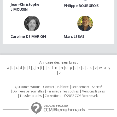
Jean-Christophe
Philippe BOURGEOIS
LIMOUSIN
Caroline DE MARION
Marc LEBAS
Annuaire des membres :
a
b
c
d
e
f
g
h
i
j
k
l
m
n
o
p
q
r
s
t
u
v
w
x
y
z
Qui sommes nous
Contact
Publicité
Recrutement
Societé
Données personnelles
Paramétrer les cookies
Mentions légales
Tous les articles
Corrections
© 2022 CCM Benchmark