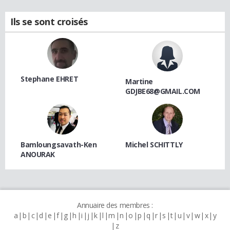
Ils se sont croisés
Stephane EHRET
Martine
GDJBE68@GMAIL.COM
Bamloungsavath-Ken
Michel SCHITTLY
ANOURAK
Annuaire des membres :
a
b
c
d
e
f
g
h
i
j
k
l
m
n
o
p
q
r
s
t
u
v
w
x
y
z