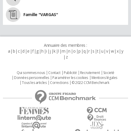
Famille "VARGAS"
Annuaire des membres :
a
b
c
d
e
f
g
h
i
j
k
l
m
n
o
p
q
r
s
t
u
v
w
x
y
z
Qui sommes nous
Contact
Publicité
Recrutement
Societé
Données personnelles
Paramétrer les cookies
Mentions légales
Tous les articles
Corrections
© 2022 CCM Benchmark