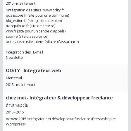
2015 - maintenant
: Intégration des sites : www.odity.fr
qualiscore.fr (site pour une commune)
blbgestion.fr (site gestion de bien)
tranquiloue.fr (site de service)
vnw.fr (site pour un centre d'appels)
saar.re (site d'assurance)
autocare.re (site intermédiaire d'assurance)
Intégration des : E-mail
Newsletter
ODiTY
- Integrateur web
Montreuil
2015 - maintenant
chez moi
- Intégrateur & développeur freelance
ตำบล หนองไผ่
2015 - 2015
octovre2015 : intégrateur et développeur freelance (Prestashop et
Wordpress)