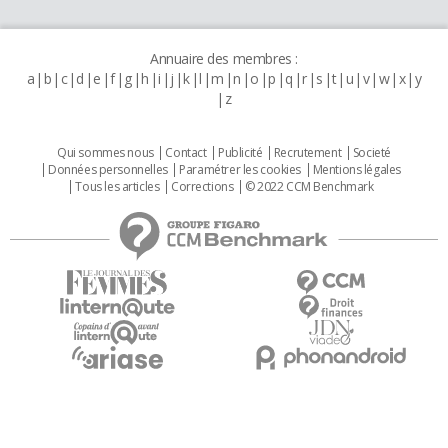
Annuaire des membres :
a
b
c
d
e
f
g
h
i
j
k
l
m
n
o
p
q
r
s
t
u
v
w
x
y
z
Qui sommes nous
Contact
Publicité
Recrutement
Societé
Données personnelles
Paramétrer les cookies
Mentions légales
Tous les articles
Corrections
© 2022 CCM Benchmark