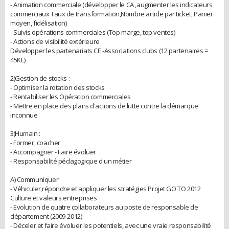
- Animation commerciale (développer le CA ,augmenter les indicateurs
commerciaux Taux de transformation,Nombre article par ticket, Panier
moyen, fidélisation)
- Suivis opérations commerciales (Top marge, top ventes)
- Actions de visibilité extérieure
Développer les partenariats CE -Associations clubs (12 partenaires =
45KE)
2)Gestion de stocks :
- Optimiser la rotation des stocks
- Rentabiliser les Opération commerciales
- Mettre en place des plans d'actions de lutte contre la démarque
inconnue
3)Humain :
- Former, coacher
- Accompagner - Faire évoluer
- Responsabilité pédagogique d'un métier
A) Communiquer
- Véhiculer,répondre et appliquer les stratégies Projet GO TO 2012
Culture et valeurs entreprises
- Evolution de quatre collaborateurs au poste de responsable de
département (2009-2012)
- Déceler et faire évoluer les potentiels, avec une vraie responsabilité