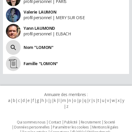
profil personnel | PARIS
Valerie LAUMON
profil personnel | MERY SUR OISE
Yann LAUMOND
profil personnel | ELBACH
Nom "LOMON"
Famille "LOMON"
Annuaire des membres :
a
b
c
d
e
f
g
h
i
j
k
l
m
n
o
p
q
r
s
t
u
v
w
x
y
z
Qui sommes nous
Contact
Publicité
Recrutement
Societé
Données personnelles
Paramétrer les cookies
Mentions légales