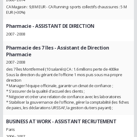
CA Magasin : 9,8 M EUR - CA Running- sports collectifs chaussures : 5 M
EUR (+30%)
Pharmacie
- ASSISTANT DE DIRECTION
2007 - 2008
Pharmacie des 7 îles
- Assistant de Direction
Pharmacie
2007 - 2008
des 7 îles Montfermeil (10 salariés) CA : 1.6 millions perte de 400ke
Sous la direction du gérant de l'officine 1 mois puis sous ma propre
direction
* Manager l'équipe officinale, garantir un climat de confiance ;
* S'assurer de la qualité d'accueil des clients ;
* Négocier et créer une relation de confiance avec les laboratoires
* Stabiliser la gouvernance de l'officine, gérer la comptabilité (les fiches
de paies, les déclarations URSSAF, la gestion du tiers payant) ;
BUSINESS AT WORK
- ASSISTANT RECRUTEMENT
Paris
2006 - 2007