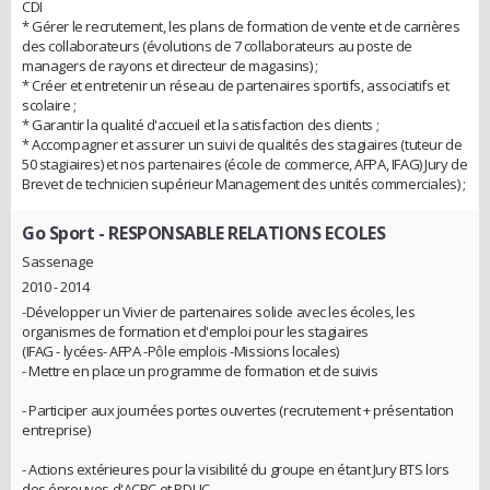
CDI
* Gérer le recrutement, les plans de formation de vente et de carrières
des collaborateurs (évolutions de 7 collaborateurs au poste de
managers de rayons et directeur de magasins) ;
* Créer et entretenir un réseau de partenaires sportifs, associatifs et
scolaire ;
* Garantir la qualité d'accueil et la satisfaction des clients ;
* Accompagner et assurer un suivi de qualités des stagiaires (tuteur de
50 stagiaires) et nos partenaires (école de commerce, AFPA, IFAG) Jury de
Brevet de technicien supérieur Management des unités commerciales) ;
Go Sport
- RESPONSABLE RELATIONS ECOLES
Sassenage
2010 - 2014
-Développer un Vivier de partenaires solide avec les écoles, les
organismes de formation et d'emploi pour les stagiaires
(IFAG - lycées- AFPA -Pôle emplois -Missions locales)
- Mettre en place un programme de formation et de suivis
- Participer aux journées portes ouvertes (recrutement + présentation
entreprise)
- Actions extérieures pour la visibilité du groupe en étant Jury BTS lors
des épreuves d'ACRC et PDUC