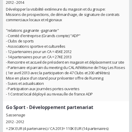
2012 - 2014
Développer la visibilité extérieure du magasin et du groupe:
Missions de prospections, de démarchage, de signature de contrats
commerciaux locaux et régionaux
"relations gagnante -gagnante"
- Comité d'entreprise (Grands compte) "ADP"
- Clubs de sports
- Associations sportive et culturelles
- 12 partenaires pour un CA = 45KE 2012
- 14 partenaires pour un CA = 27KE 2013
- Rencontre et accueil de président en magasin et déplacement sur site
- Partenaire et parrain du meeting du CAL Athlétisme de l'Hay Les Roses
( 1er avril 2013 avec la participation de 47 Clubs et 200 athlètes)
Mise en place d'un stand pour présenter offre de Running
- Suivis et actualisation
- Participation aux journées portes ouvertes
- 1 Contrat local déployé au niveau île de france ADP
Go Sport
- Développement partenariat
Sassenage
2012 - 2012
= 25K EUR (4 partenaires) / CA 2013= 110K EUR (14 partenaires)