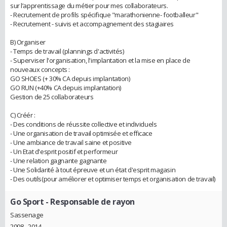
sur l’apprentissage du métier pour mes collaborateurs.
- Recrutement de profils spécifique "marathonienne- footballeur"
- Recrutement - suivis et accompagnement des stagiaires
B) Organiser
- Temps de travail (plannings d'activités)
- Superviser l'organisation, l'implantation et la mise en place de
nouveaux concepts :
GO SHOES (+ 30% CA depuis implantation)
GO RUN (+40% CA depuis implantation)
Gestion de 25 collaborateurs
C) Créér :
- Des conditions de réussite collective et individuels
- Une organisation de travail optimisée et efficace
- Une ambiance de travail saine et positive
- Un Etat d'esprit positif et performeur
- Une relation gagnante gagnante
- Une Solidarité à tout épreuve et un état d'esprit magasin
- Des outils(pour améliorer et optimiser temps et organisation de travail)
Go Sport
- Responsable de rayon
Sassenage
2008 - 2014