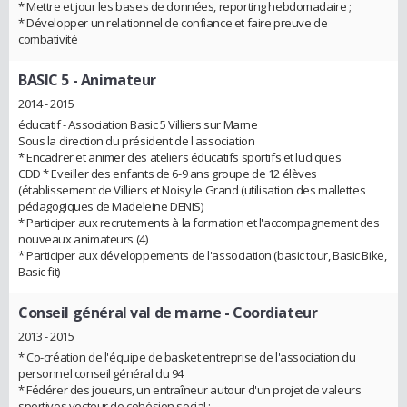
* Mettre et jour les bases de données, reporting hebdomadaire ;
* Développer un relationnel de confiance et faire preuve de
combativité
BASIC 5
- Animateur
2014 - 2015
éducatif - Association Basic 5 Villiers sur Marne
Sous la direction du président de l'association
* Encadrer et animer des ateliers éducatifs sportifs et ludiques
CDD * Eveiller des enfants de 6-9 ans groupe de 12 élèves
(établissement de Villiers et Noisy le Grand (utilisation des mallettes
pédagogiques de Madeleine DENIS)
* Participer aux recrutements à la formation et l'accompagnement des
nouveaux animateurs (4)
* Participer aux développements de l'association (basic tour, Basic Bike,
Basic fit)
Conseil général val de marne
- Coordiateur
2013 - 2015
* Co-création de l'équipe de basket entreprise de l'association du
personnel conseil général du 94
* Fédérer des joueurs, un entraîneur autour d'un projet de valeurs
sportives vecteur de cohésion social ;