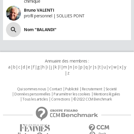
chimique
Bruno VALENTI
profil personnel | SOLLIES PONT
Nom "BALANDI"
Annuaire des membres :
a
b
c
d
e
f
g
h
i
j
k
l
m
n
o
p
q
r
s
t
u
v
w
x
y
z
Qui sommes nous
Contact
Publicité
Recrutement
Societé
Données personnelles
Paramétrer les cookies
Mentions légales
Tous les articles
Corrections
© 2022 CCM Benchmark